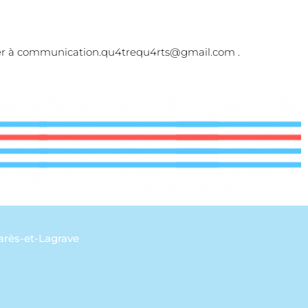
acter à communication.qu4trequ4rts@gmail.com .
arès-et-Lagrave