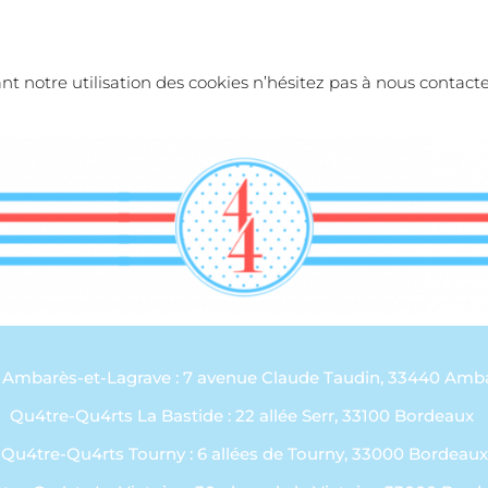
nt notre utilisation des cookies n’hésitez pas à nous cont
Ambarès-et-Lagrave : 7 avenue Claude Taudin, 33440 Amb
Qu4tre-Qu4rts La Bastide : 22 allée Serr, 33100 Bordeaux
Qu4tre-Qu4rts Tourny : 6 allées de Tourny, 33000 Bordeaux