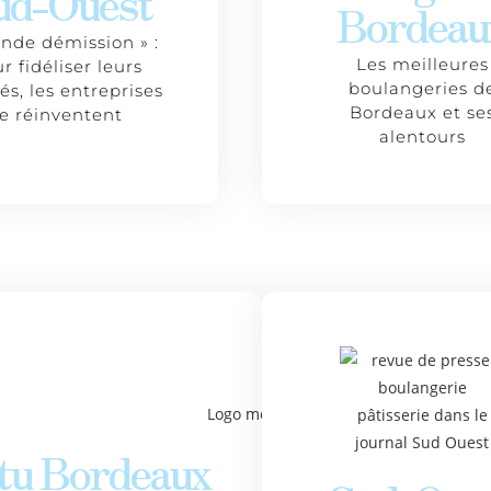
ud-Ouest
Bordeau
ande démission » :
Les meilleures
r fidéliser leurs
boulangeries d
iés, les entreprises
Bordeaux et se
se réinventent
alentours
tu Bordeaux