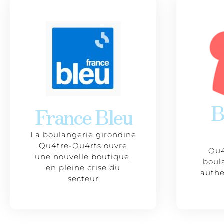
B
France Bleu
La boulangerie girondine
Qu4tre-Qu4rts ouvre
Qu4
une nouvelle boutique,
boul
en pleine crise du
authe
secteur