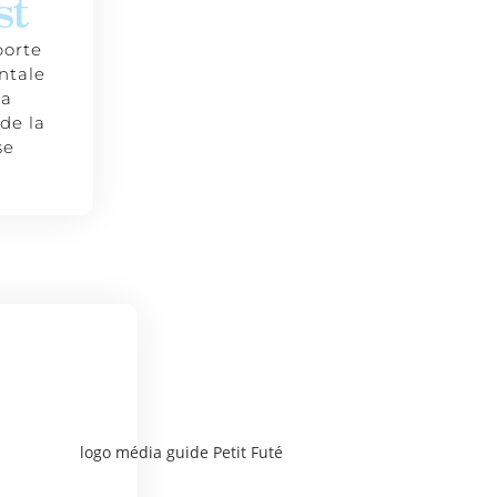
st
porte
ntale
la
de la
se