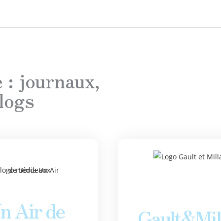
 : journaux,
logs
n Air de
Gault&Mil