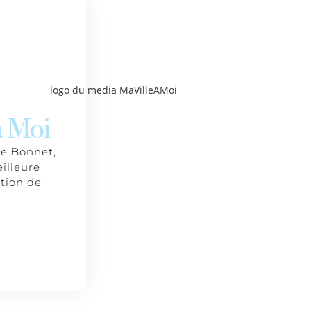
à Moi
re Bonnet,
illeure
ition de