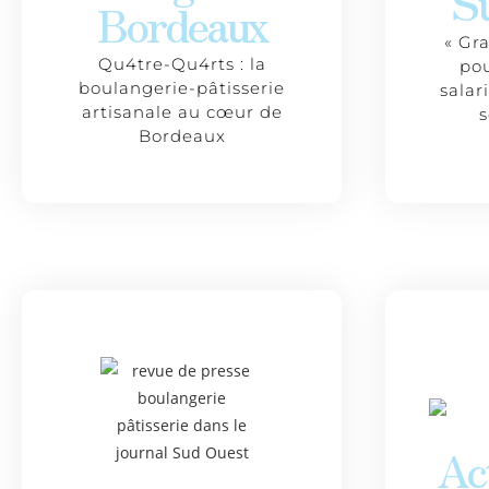
S
Bordeaux
« Gr
Qu4tre-Qu4rts : la
pou
boulangerie-pâtisserie
salar
artisanale au cœur de
Bordeaux
Ac